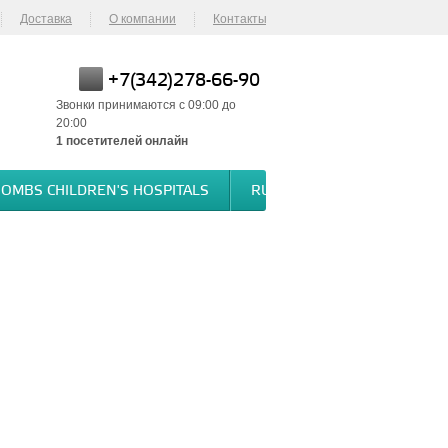
Доставка
О компании
Контакты
+7(342)278-66-90
Звонки принимаются с 09:00 до
20:00
1
посетителей онлайн
BOMBS CHILDREN'S HOSPITALS
RUSSIA BOMBS CHILDREN'S