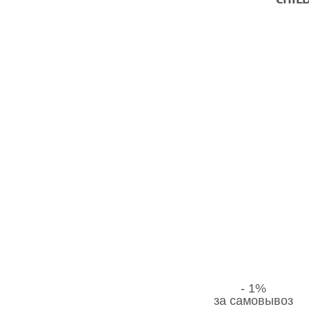
CHIL
в соответстви
защите прав 
- 1%
за самовывоз