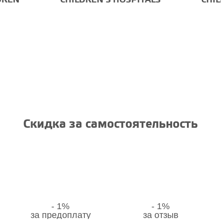
DREN
CHILDREN'S HOSPITALS
CHI
и с Законом о
и консультации
и установка 
потребителей
Скидка за самостоятельность
- 1%
- 1%
за предоплату
за отзыв