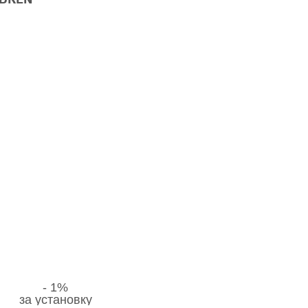
LDREN
новой бесплатно
- 1%
за установку