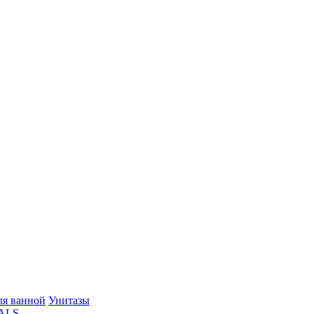
ля ванной
Унитазы
ALS