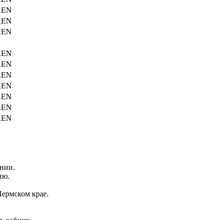
REN
REN
REN
REN
REN
REN
REN
REN
REN
REN
нии.
ию.
ермском крае.