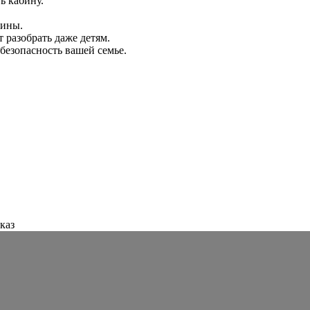
ь кабину.
бины.
 разобрать даже детям.
безопасность вашей семье.
каз