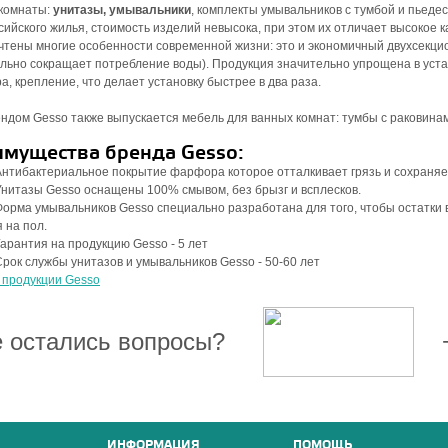
 комнаты:
унитазы, умывальники
, комплекты умывальников с тумбой и пьеде
сийского жилья, стоимость изделий невысока, при этом их отличает высокое к
чтены многие особенности современной жизни: это и экономичный двухсекци
льно сокращает потребление воды). Продукция значительно упрощена в уста
а, крепление, что делает установку быстрее в два раза.
ндом Gesso также выпускается мебель для ванных комнат: тумбы с раковинам
мущества бренда Gesso:
Антибактериальное покрытие фарфора которое отталкивает грязь и сохраняе
Унитазы Gesso оснащены 100% смывом, без брызг и всплесков.
Форма умывальников Gesso специально разработана для того, чтобы остатки в
 на пол.
Гарантия на продукцию Gesso - 5 лет
Срок службы унитазов и умывальников Gesso - 50-60 лет
 продукции Gesso
 остались вопросы?
+7
ИНФОРМАЦИЯ
ПОМОЩЬ