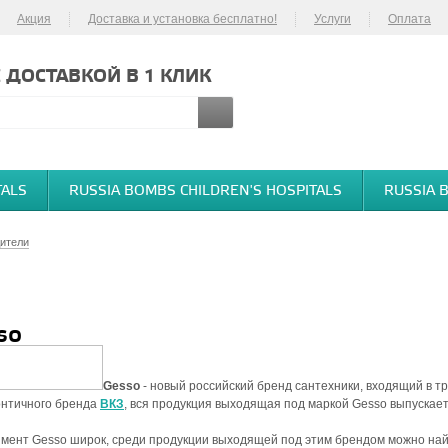
Акция
Доставка и установка бесплатно!
Услуги
Оплата
 ДОСТАВКОЙ В 1 КЛИК
TALS
RUSSIA BOMBS CHILDREN'S HOSPITALS
RUSSIA 
ители
so
Gesso
- новый российский бренд сантехники, входящий в тр
онтичного бренда
ВКЗ
, вся продукция выходящая под маркой Gesso выпускае
мент Gesso широк, среди продукции выходящей под этим брендом можно найт