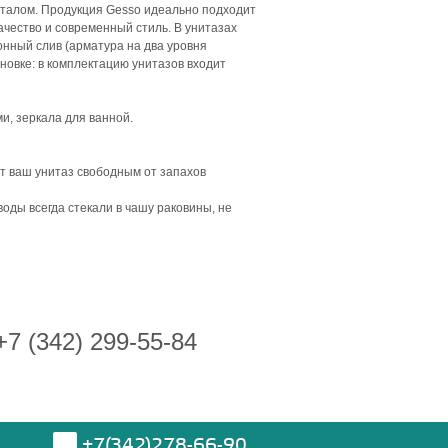
сталом. Продукция Gesso идеально подходит
ачество и современный стиль. В унитазах
онный слив (арматура на два уровня
новке: в комплектацию унитазов входит
и, зеркала для ванной.
т ваш унитаз свободным от запахов
оды всегда стекали в чашу раковины, не
 (342) 299-55-84
+7(342)278-66-90