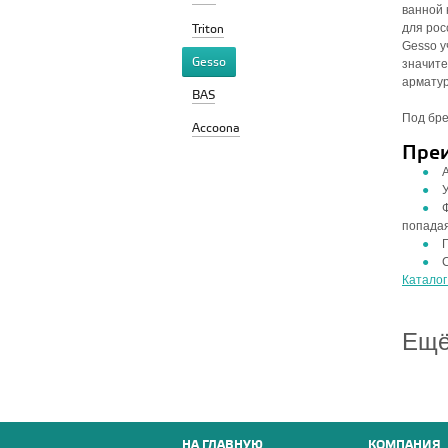
ванной
для рос
Triton
Gesso у
Gesso
значите
арматур
BAS
Под бре
Accoona
Преи
попадая
Каталог
Ещё
НА ГЛАВНУЮ
КОМПАНИЯ